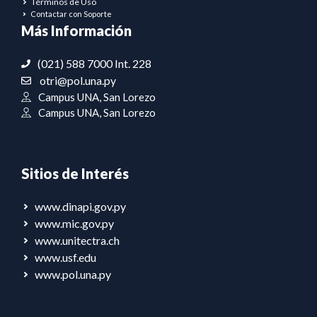
Términos de Uso
Contactar con Soporte
Más Información
(021) 588 7000 Int. 228
otri@pol.una.py
Campus UNA, San Lorezo
Campus UNA, San Lorezo
Sitios de Interés
www.dinapi.gov.py
www.mic.gov.py
www.unitectra.ch
www.usf.edu
www.pol.una.py