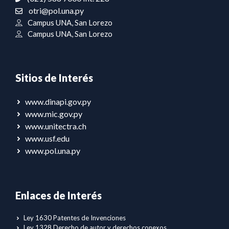
otri@pol.una.py
Campus UNA, San Lorezo
Campus UNA, San Lorezo
Sitios de Interés
www.dinapi.gov.py
www.mic.gov.py
www.unitectra.ch
www.usf.edu
www.pol.una.py
Enlaces de Interés
Ley 1630 Patentes de Invenciones
Ley 1328 Derecho de autor y derechos conexos